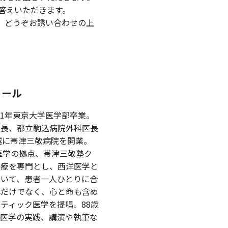
答えいただきます。
。どうぞお誘い合わせの上
ィール
1
年東京大学医学部卒業。
局長、都立駒込病院外科医長
越に帯津三敬病院を開業。
医学の拠点、帯津三敬塾ク
治療を専門とし、西洋医学と
用いて、患者一人ひとりに合
体だけでなく、心と命も含め
スティック医学を提唱。
88
歳
ク医学の実践、講演や執筆な