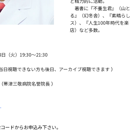
ど精力的に活動。
著書に『不養生君』（山と
る』（幻冬舎）、『素晴ら
ス）、『人生
100
年時代を楽
店）など多数。
8日（火）19:30～21:30
当日視聴できない方も後日、アーカイブ視聴できます
）
（
帯津三敬病院名誉院長
）
）
Rコードからお申込み下さい。