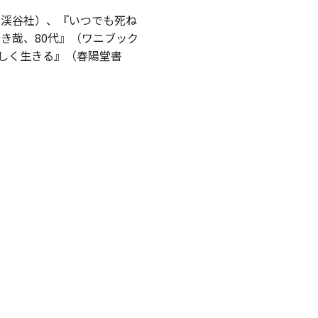
渓谷社）、『いつでも死ね
しき哉、
80
代』（ワニブック
しく生きる』（春陽堂書