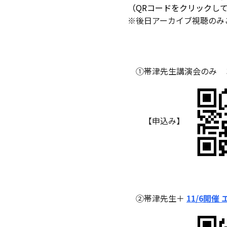
（QRコードをクリックし
※後日アーカイブ視聴のみ
①帯津先生講演会のみ ３,
【申込み】
②帯津先生＋
11/6開