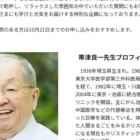
で乾杯し、リラックスした雰囲気の中でいただいた質問にもお
さまにも学びと元気をお届けする特別な企画になっております
。
問のある方は10月21日までのお申し込みをおすすめします。
帯津良一先生プロフ
1936年埼玉県生まれ。
196
東京大学医学部第三外科医
を経て、
1982
年に埼玉・川
2004
年に東京・池袋に統合
リニックを開設。主にがん
中国医学などの代替療法を
った診療を実践している。
た人間まるごとをみるホリ
になる現在もホリスティッ