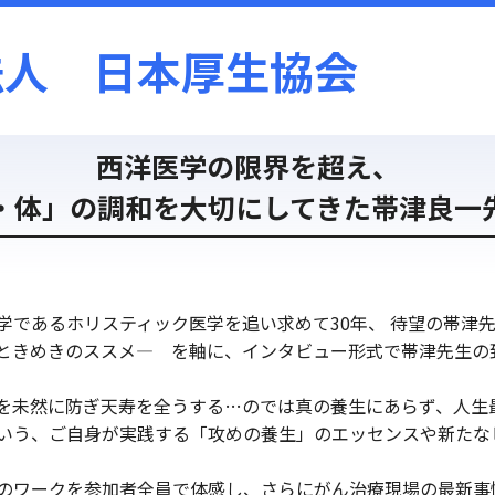
法人 日本厚生協会
西洋医学の限界を超え、
・体」の調和を大切にしてきた帯津良一
学であるホリスティック医学を追い求めて
30
年、 待望の帯津
ときめきのススメ― を軸に、インタビュー形式で帯津先生の
を未然に防ぎ天寿を全うする…のでは真の養生にあらず、人生
いう、ご自身が実践する「攻めの養生」のエッセンスや新たな
のワークを参加者全員で体感し、さらにがん治療現場の最新事