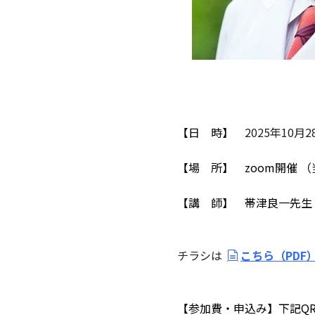
【日 時】
2025年10月2
【場 所】 zoom開催 （
【講 師】 帯津良一先生
チラシは
こちら（PDF
【参加費・申込み】
下記Q